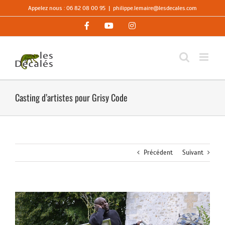
Passer
Appelez nous : 06 82 08 00 95
|
philippe.lemaire@lesdecales.com
au
contenu
Facebook
YouTube
Instagram
Casting d’artistes pour Grisy Code
Précédent
Suivant
Voir
l'image
agrandie