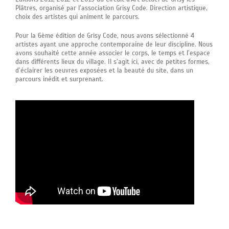
Plâtres, organisé par l’association Grisy Code. Direction artistique,
choix des artistes qui animent le parcours.
Pour la 6ème édition de Grisy Code, nous avons sélectionné 4
artistes ayant une approche contemporaine de leur discipline. Nous
avons souhaité cette année associer le corps, le temps et l’espace
dans différents lieux du village. Il s’agit ici, avec de petites formes,
d’éclairer les oeuvres exposées et la beauté du site, dans un
parcours inédit et surprenant.