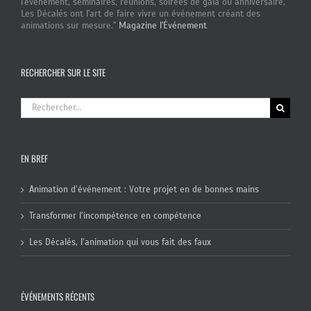
l'événement, séminaires, réunions, soirées de gala ou anniversaire,
Les Décalés ont l'art de faire vivre un événement créant des
animations sur mesure."
Magazine l'Événement
RECHERCHER SUR LE SITE
Rechercher:
EN BREF
Animation d’événement : Votre projet en de bonnes mains
Transformer l’incompétence en compétence
Les Décalés, l’animation qui vous fait des faux
ÉVÉNEMENTS RÉCENTS