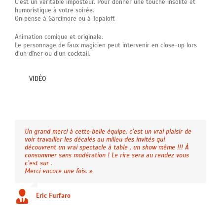
C’est un véritable imposteur. Pour donner une touche insolite et
humoristique à votre soirée.
On pense à Garcimore ou à Topaloff.
Animation comique et originale.
Le personnage de faux magicien peut intervenir en close-up lors
d’un dîner ou d’un cocktail.
VIDÉO
Un grand merci à cette belle équipe, c’est un vrai plaisir de
voir travailler les décalés au milieu des invités qui
découvrent un vrai spectacle à table , un show même !!! À
consommer sans modération ! Le rire sera au rendez vous
c’est sur .
Merci encore une fois. »
Eric Furfaro